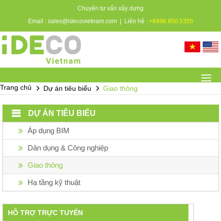
Chuyên tư vấn xây dựng
Email :
sales@idecovietnam.com
| Liên hệ :
+8498.950.5355
Trang chủ
Dự án tiêu biểu
Giao thông
DỰ ÁN TIÊU BIỂU
Áp dụng BIM
Dân dụng & Công nghiệp
Giao thông
Hạ tầng kỹ thuật
HỖ TRỢ TRỰC TUYẾN