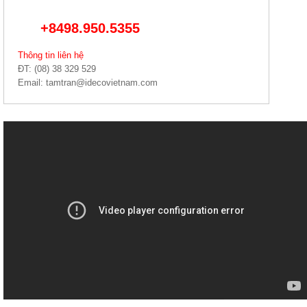
+8498.950.5355
Thông tin liên hệ
ĐT: (08) 38 329 529
Email: tamtran@idecovietnam.com