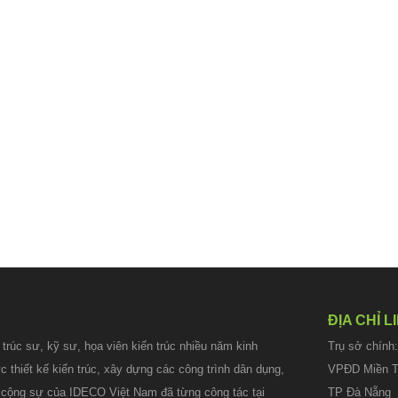
ĐỊA CHỈ L
rúc sư, kỹ sư, họa viên kiến trúc nhiều năm kinh
Trụ sở chín
c thiết kế kiến trúc, xây dựng các công trình dân dụng,
VPĐD Miền Tr
và cộng sự của
IDECO Việt Nam
đã từng công tác tại
TP Đà Nẵng