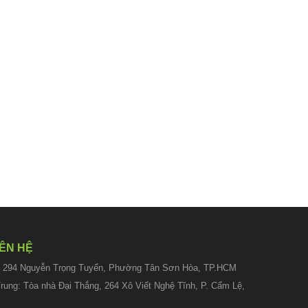
IÊN HỆ
h: 294 Nguyễn Trọng Tuyển, Phường Tân Sơn Hòa, TP.HCM
ung: Tòa nhà Đại Thắng, 264 Xô Viết Nghệ Tĩnh, P. Cẩm Lệ,