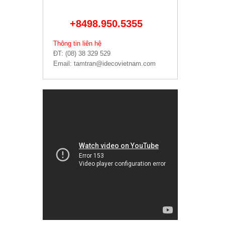
+8498.950.5355
Thông tin liên hệ
ĐT: (08) 38 329 529
Email: tamtran@idecovietnam.com