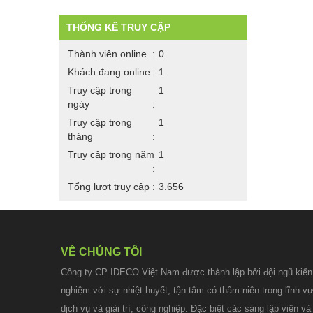
THỐNG KÊ TRUY CẬP
Thành viên online
0
Khách đang online
1
Truy cập trong
1
ngày
Truy cập trong
1
tháng
Truy cập trong năm
1
Tổng lượt truy cập
3.656
VỀ CHÚNG TÔI
Công ty CP IDECO Việt Nam được thành lập bởi đội ngũ kiến t
nghiệm với sự nhiệt huyết, tận tâm có thâm niên trong lĩnh vự
dịch vụ và giải trí, công nghiệp. Đặc biệt các sáng lập viên 