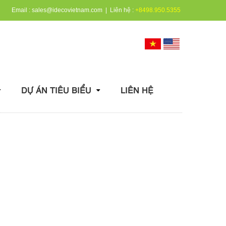
Email :
sales@idecovietnam.com
| Liên hệ :
+8498.950.5355
DỰ ÁN TIÊU BIỂU
LIÊN HỆ