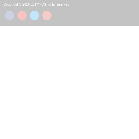
Copyright © 2016 LVTM - All rights reserved



