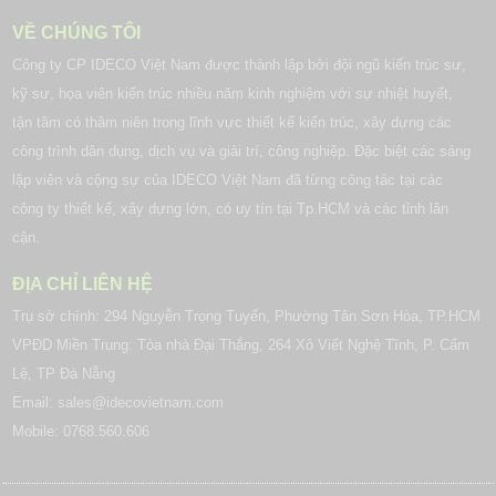
VỀ CHÚNG TÔI
Công ty CP IDECO Việt Nam được thành lập bởi đội ngũ kiến trúc sư,
kỹ sư, họa viên kiến trúc nhiều năm kinh nghiệm với sự nhiệt huyết,
tận tâm có thâm niên trong lĩnh vực thiết kế kiến trúc, xây dựng các
công trình dân dụng, dịch vụ và giải trí, công nghiệp. Đặc biệt các sáng
lập viên và cộng sự của
IDECO Việt Nam
đã từng công tác tại các
công ty thiết kế, xây dựng lớn, có uy tín tại Tp.HCM và các tỉnh lân
cận.
ĐỊA CHỈ LIÊN HỆ
Trụ sở chính: 294 Nguyễn Trọng Tuyển, Phường Tân Sơn Hòa, TP.HCM
VPĐD Miền Trung: Tòa nhà Đại Thắng, 264 Xô Viết Nghệ Tĩnh, P. Cẩm
Lệ, TP Đà Nẵng
Email: sales@idecovietnam.com
Mobile: 0768.560.606