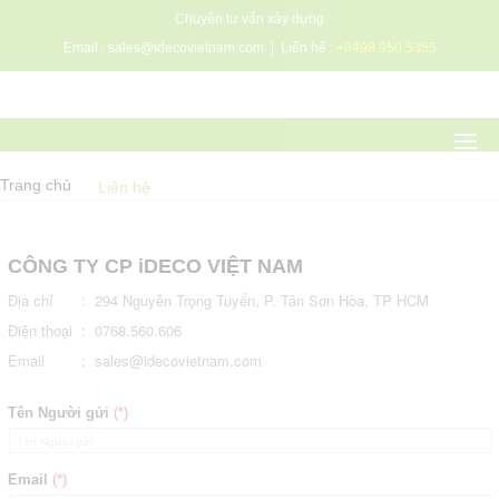
Chuyên tư vấn xây dựng
Email :
sales@idecovietnam.com
| Liên hệ :
+8498.950.5355
Trang chủ
Liên hệ
CÔNG TY CP iDECO VIỆT NAM
Địa chỉ
:
294 Nguyễn Trọng Tuyển, P. Tân Sơn Hòa, TP HCM
Điện thoại
:
0768.560.606
Email
:
sales@idecovietnam.com
Tên Người gửi
(*)
Email
(*)